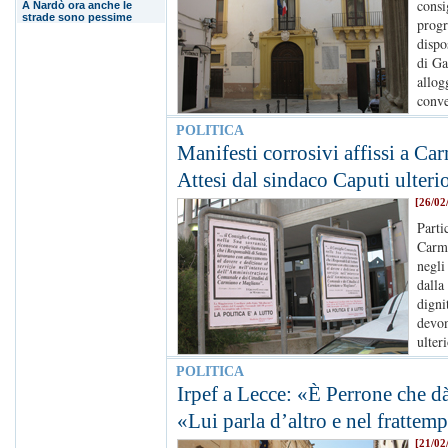
consi
A Nardò ora anche le
strade sono pessime
progr
dispo
di Ga
allog
conve
POLITICA
Manifesti corrosivi affissi a Ca
Attesi dal sindaco Caputi ulteri
[26/02
Parti
Carmi
negli
dalla
digni
devon
ulter
POLITICA
Irpef a Lecce: «È Perrone che d
«Lui parla d’altro e nel frattem
[21/02