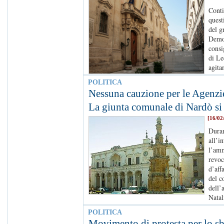
Conti
quest
del g
Democ
consi
di Le
agita
POLITICA
Nessuna cauzione per le Agenzie
La giunta comunale di Nardò si
[16/02
Duran
all’i
l’amm
revoc
d’aff
del c
dell’
Natal
POLITICA
Movimento di protesta per lo sb