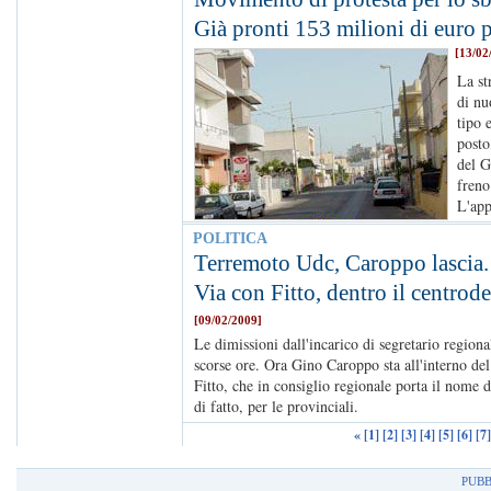
Già pronti 153 milioni di euro 
[13/02
La st
di nu
tipo 
posto
del G
freno
L'app
POLITICA
Terremoto Udc, Caroppo lascia.
Via con Fitto, dentro il centrode
[09/02/2009]
Le dimissioni dall'incarico di segretario regiona
scorse ore. Ora Gino Caroppo sta all'interno de
Fitto, che in consiglio regionale porta il nome 
di fatto, per le provinciali.
«
[1]
[2]
[3]
[4]
[5]
[6]
[7]
PUBB