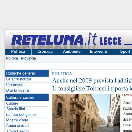
Politica
Cronaca
Ambiente
Interventi
Sport
Politica
Provincia
Rubriche generali
POLITICA
Le altre notizie
Anche nel 2009 prevista l'addizi
L'intervista
Il consigliere Torricelli riporta 
Dite la vostra
[12/03
Cultura e Lavoro
Anche
Culture
l'add
Spazio libri
Anton
La foto del giorno
del P
Mostre d'arte
consi
Amici animali
mante
Trova Lavoro