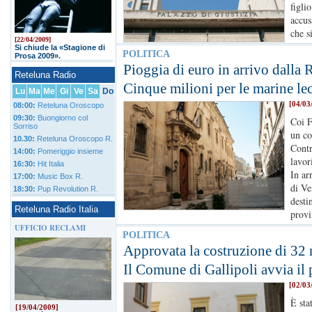
figli
accus
che s
[22/04/2009]
Si chiude la «Stagione di
POLITICA
Prosa 2009».
Pioggia di euro in arrivo dalla 
Reteluna Radio
Cinque milioni per le marine le
Lu
Ma
Me
Gi
Ve
Sa
Do
[04/03
08:00:
Reteluna Oroscopo
09:30:
Buongiorno col
Coi F
Sorriso
un co
10.30:
Reteluna Oroscopo R.
Contr
14:00:
Pomeriggio insieme
lavor
16:30:
Hit Italia
In ar
17:00:
Music Box R.
di Ve
18:30:
Pup Revolution R.
desti
Reteluna Radio Italia
provi
UFFICIO RECLAMI
POLITICA
Approvata la costruzione di 32 
Il Comune di Gallipoli avvia i
[02/03
È sta
[19/04/2009]