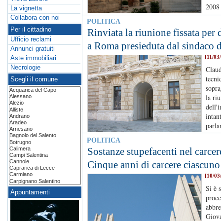
2008 
La vignetta
Collabora con noi
POLITICA
Per il cittadino
Rinviata la riunione fissata pe
Ufficio reclami
a Roma presieduta dal sindaco 
Annunci gratuiti
[11/03
Aste immobiliari
Necrologie
Claud
tecni
Scegli il comune
sopra
la ri
dell'
intan
parla
POLITICA
Sostanze stupefacenti nel carcer
Cinque anni di carcere ciascuno 
[10/03
Si è 
Appuntamenti
proce
abbre
Giova