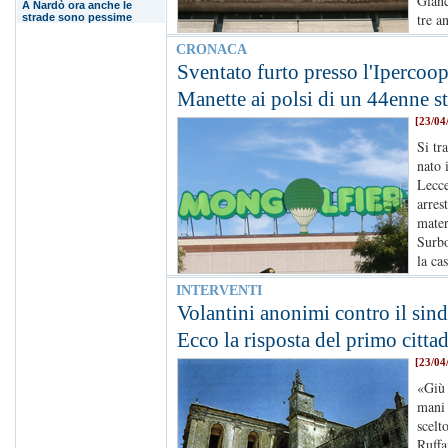
Gianc
A Nardò ora anche le
tre a
strade sono pessime
CRONACA
Sventato furto presso l'Ipercoo
Manette ai polsi di un 44enne s
[23/04
Si tr
nato 
Lecce
arres
mater
Surbo
la ca
INTERVENTI
Volantini anonimi contro il sin
Ecco la risposta del primo citta
[23/04
«Giù 
mani 
scelt
Ruffa