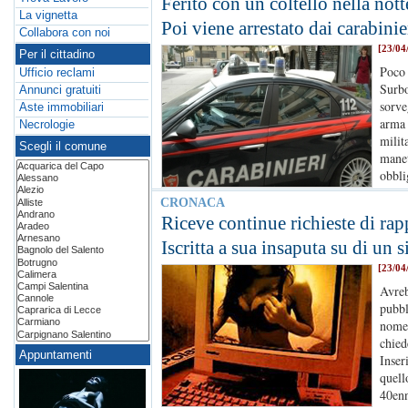
Ferito con un coltello nella nott
La vignetta
Poi viene arrestato dai carabinie
Collabora con noi
[23/04
Per il cittadino
Poco 
Ufficio reclami
Surbo
Annunci gratuiti
sorve
Aste immobiliari
arma 
Necrologie
milit
Scegli il comune
manet
obbli
CRONACA
Riceve continue richieste di rapp
Iscritta a sua insaputa su di un s
[23/04
Avreb
pubbl
nome 
chied
Appuntamenti
Inser
quell
40enn