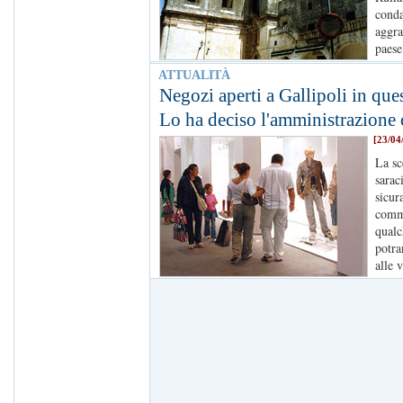
conda
aggra
paese
ATTUALITÀ
Negozi aperti a Gallipoli in qu
Lo ha deciso l'amministrazione
[23/04
La sc
sarac
sicur
comm
qualc
potra
alle 