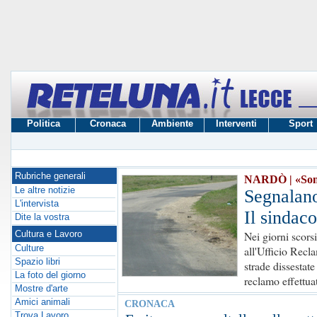
Politica
Cronaca
Ambiente
Interventi
Sport
Rubriche generali
NARDÒ | «Sono so
Le altre notizie
Segnalano
L'intervista
Il sindac
Dite la vostra
Cultura e Lavoro
Nei giorni scors
Culture
all'Ufficio Recl
Spazio libri
strade dissestate
La foto del giorno
reclamo effettuat
Mostre d'arte
Amici animali
CRONACA
Trova Lavoro