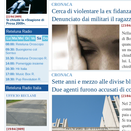
CRONACA
Cerca di violentare la ex fidanz
[22/04/2009]
Denunciato dai militari il raga
Si chiude la «Stagione di
Prosa 2009».
[23/04
Reteluna Radio
Nella
di Bo
Lu
Ma
Me
Gi
Ve
Sa
Do
quand
08:00:
Reteluna Oroscopo
un me
09:30:
Buongiorno col
Sorriso
chiud
10.30:
Reteluna Oroscopo R.
lui. 
14:00:
Pomeriggio insieme
chied
16:30:
Hit Italia
17:00:
Music Box R.
CRONACA
18:30:
Pup Revolution R.
Sette anni e mezzo alle divise b
Reteluna Radio Italia
Due agenti furono accusati di c
UFFICIO RECLAMI
[23/04
Nel 2
comme
paia 
Si tr
quatt
[19/04/2009]