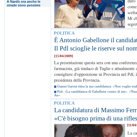
duro 
A Nardò ora anche le
strade sono pessime
come 
scelt
Mi ch
segre
POLITICA
È Antonio Gabellone il candida
Il Pdl scioglie le riserve sul no
[15/04/2009]
La presentazione questa sera con una conferenz
farmacista, già sindaco di Tuglie e attualmente 
consigliere d'opposizione in Provincia nel Pdl, è
presidenza della Provincia.
Gianni Garrisi ritira la sua candidatura. «Non voglio tra
Poli: «La candidatura di Gabellone contro di me». «Non è
An»
POLITICA
La candidatura di Massimo Ferr
«C'è bisogno prima di una rifle
[11/04
La ca