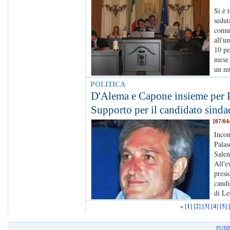
Si è 
sedut
comun
all'u
10 pe
mese 
un m
POLITICA
D'Alema e Capone insieme per P
Supporto per il candidato sind
[07/04
Incon
Palas
Salen
All'e
presi
candi
di Le
«
[1]
[2]
[3]
[4]
[5]
PUBB