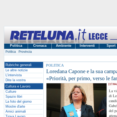
Politica
Cronaca
Ambiente
Interventi
Sport
Politica
Provincia
Rubriche generali
POLITICA
Le altre notizie
Loredana Capone e la sua campa
L'intervista
«Priorità, per primo, verso le fa
Dite la vostra
[17/04
Cultura e Lavoro
La vi
Culture
di Le
Spazio libri
candi
La foto del giorno
Gabel
Mostre d'arte
del p
Amici animali
atten
Trova Lavoro