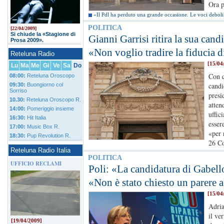
Ora p
«Il Pdl ha perduto una grande occasione. Le voci deboli 
POLITICA
[22/04/2009]
Si chiude la «Stagione di
Gianni Garrisi ritira la sua cand
Prosa 2009».
«Non voglio tradire la fiducia 
Reteluna Radio
[15/04
Lu
Ma
Me
Gi
Ve
Sa
Do
Con q
08:00:
Reteluna Oroscopo
candi
09:30:
Buongiorno col
Sorriso
presi
10.30:
Reteluna Oroscopo R.
atten
14:00:
Pomeriggio insieme
uffic
16:30:
Hit Italia
esser
17:00:
Music Box R.
«per 
18:30:
Pup Revolution R.
26 C
Reteluna Radio Italia
POLITICA
UFFICIO RECLAMI
Poli: «La candidatura di Gabell
«Non è stato chiesto un parere a
[15/04
Adria
il ve
[19/04/2009]