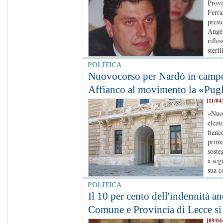
Provi
Ferra
presi
Ange
rifle
steri
POLITICA
Nuovocorso per Nardò in campo 
Affianco al movimento la «Pugl
[11/04
«Nuov
elezi
fianc
prima
soste
a seg
sua c
POLITICA
Il 10 per cento dell'indennità a
Comune e Provincia di Lecce si
[09/04