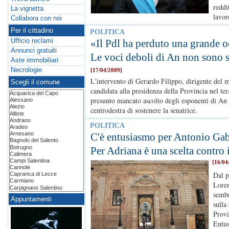
reddi
La vignetta
lavor
Collabora con noi
Per il cittadino
POLITICA
Ufficio reclami
«Il Pdl ha perduto una grande o
Annunci gratuiti
Le voci deboli di An non sono s
Aste immobiliari
Necrologie
[17/04/2009]
L'intervento di Gerardo Filippo, dirigente del
Scegli il comune
candidata alla presidenza della Provincia nel te
presunto mancato ascolto degli esponenti di An 
centrodestra di sostenere la senatrice.
POLITICA
C'è entusiasmo per Antonio Gab
Per Adriana è una scelta contro
[16/04
Dal p
Loren
sembr
Appuntamenti
sulla
Provi
Entus