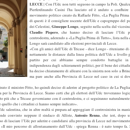
LECCE
| Con l'Udc non tutti seguono in campo la Poli. Qualcun
Pierferdinando Casini l'ha lasciato ed è andato a confluire 
movimento politico creato da Raffaele Fitto, «La Puglia Prima
di questi è il consigliere uscente dell'Udc e capogruppo del pa
Giuseppe Longo
dei Celestini,
, seguito nella scelta dal vicesin
Claudio Pispero
, che hanno deciso di lasciare l’Udc pe
centrodestra, aderendo a «La Puglia Prima di Tutto», lista nella
Longo sarà candidato alle elezioni provinciali di Lecce.
«Con gli amici dell’Udc di Tricase - dice Longo - riteniamo di
nettamente le distanze dalla linea politica dell’Udc a livello 
partito per cui abbiamo sempre condotto battaglie i
indipendenza dagli schieramenti politici, per il bene dei cittad
ha deciso chiaramente di allearsi con la sinistra non solo a Brin
ma pare anche alla Provincia di Lecce nel caso in cui si do
ato il ministro Fitto, ho quindi deciso di aderire al progetto politico de La Pugli
a per la Provincia di Lecce. Siamo certi che gli elettori dell’Udc troveranno logic
anto più che a Tricase governiamo con il centrodestra, e ci seguiranno naturalmente
 quello che i cittadini ci hanno sempre indicato».
Udc salentina, che in altre realtà si prepara ad appoggiare il centrosinistra in ma
Antonio Renna
ende convinto neppure il sindaco di Alliste,
, che ieri, dopo 
iso di lasciare l’Udc per aderire e candidarsi alla provincia di Lecce nel moviment
 «Il mio percorso di allontanamento dall’Udc - spiega Renna - è nato tempo fa.