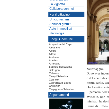
La vignetta
Collabora con noi
Per il cittadino
Ufficio reclami
Annunci gratuiti
Aste immobiliari
Necrologie
Scegli il comune
ballottaggio.
Dopo aver incontr
e del centrodestr
nostra scelta, t
che è esattamente
Il percorso dell’
Appuntamenti
evidente, non r
ministro, ha dec
Prima di Tutto».