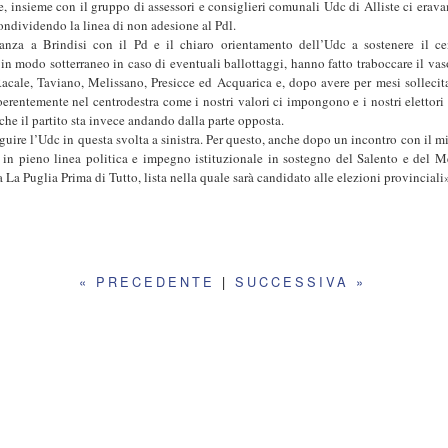
e, insieme con il gruppo di assessori e consiglieri comunali Udc di Alliste ci erav
ondividendo la linea di non adesione al Pdl.
anza a Brindisi con il Pd e il chiaro orientamento dell’Udc a sostenere il cen
 in modo sotterraneo in caso di eventuali ballottaggi, hanno fatto traboccare il vas
acale, Taviano, Melissano, Presicce ed Acquarica e, dopo avere per mesi sollecit
oerentemente nel centrodestra come i nostri valori ci impongono e i nostri elettori
che il partito sta invece andando dalla parte opposta.
ire l’Udc in questa svolta a sinistra. Per questo, anche dopo un incontro con il mi
in pieno linea politica e impegno istituzionale in sostegno del Salento e del 
 a La Puglia Prima di Tutto, lista nella quale sarà candidato alle elezioni provinciali
« PRECEDENTE
|
SUCCESSIVA »