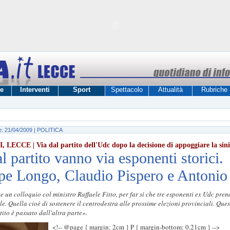
e
Interventi
Sport
Spettacolo
Attualità
Rubriche
e: 21/04/2009 | POLITICA
ECCE | Via dal partito dell'Udc dopo la decisione di appoggiare la sini
l partito vanno via esponenti storici.
pe Longo, Claudio Pispero e Antoni
nte un colloquio col ministro Raffaele Fitto, per far sì che tre esponenti ex Udc pre
ale. Quella cioè di sostenere il centrodestra alle prossime elezioni provinciali. Que
tito è passato dall'altra parte».
<!-- @page { margin: 2cm } P { margin-bottom: 0.21cm } -->