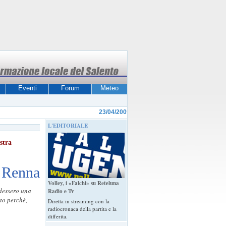
Eventi
Forum
Meteo
23/04/2009
Riceve continue richieste di rappor
L'EDITORIALE
stra
o Renna
Volley, i «Falchi» su Reteluna
ndessero una
Radio e Tv
sto perché,
Diretta in streaming con la
radiocronaca della partita e la
differita.