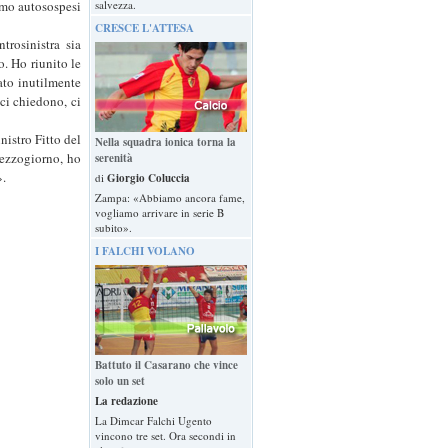
amo autosospesi
salvezza.
CRESCE L'ATTESA
trosinistra sia
o. Ho riunito le
ato inutilmente
 ci chiedono, ci
nistro Fitto del
Nella squadra ionica torna la
Mezzogiorno, ho
serenità
».
di
Giorgio Coluccia
Zampa: «Abbiamo ancora fame,
vogliamo arrivare in serie B
subito».
I FALCHI VOLANO
Battuto il Casarano che vince
solo un set
La redazione
La Dimcar Falchi Ugento
vincono tre set. Ora secondi in