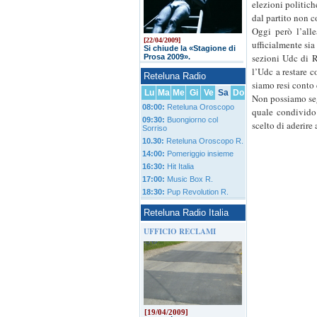
elezioni politich
dal partito non c
Oggi però l’alle
[22/04/2009]
ufficialmente sia
Si chiude la «Stagione di
sezioni Udc di R
Prosa 2009».
l’Udc a restare c
Reteluna Radio
siamo resi conto 
Lu
Ma
Me
Gi
Ve
Sa
Do
Non possiamo segu
08:00:
Reteluna Oroscopo
quale condivido 
09:30:
Buongiorno col
scelto di aderire
Sorriso
10.30:
Reteluna Oroscopo R.
14:00:
Pomeriggio insieme
16:30:
Hit Italia
17:00:
Music Box R.
18:30:
Pup Revolution R.
Reteluna Radio Italia
UFFICIO RECLAMI
[19/04/2009]