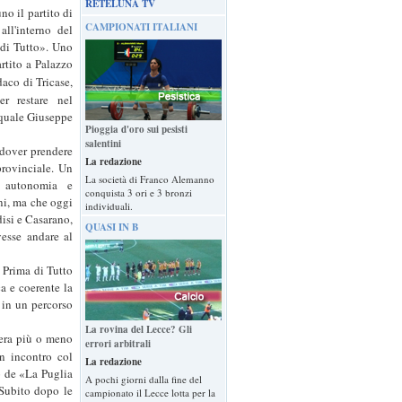
RETELUNA TV
o il partito di
CAMPIONATI ITALIANI
all'interno del
 di Tutto». Uno
rtito a Palazzo
daco di Tricase,
r restare nel
 quale Giuseppe
Pioggia d'oro sui pesisti
salentini
 dover prendere
La redazione
provinciale. Un
La società di Franco Alemanno
n autonomia e
conquista 3 ori e 3 bronzi
ini, ma che oggi
individuali.
disi e Casarano,
QUASI IN B
vesse andare al
a Prima di Tutto
a e coerente la
 in un percorso
La rovina del Lecce? Gli
niera più o meno
errori arbitrali
un incontro col
La redazione
o de «La Puglia
A pochi giorni dalla fine del
 Subito dopo le
campionato il Lecce lotta per la