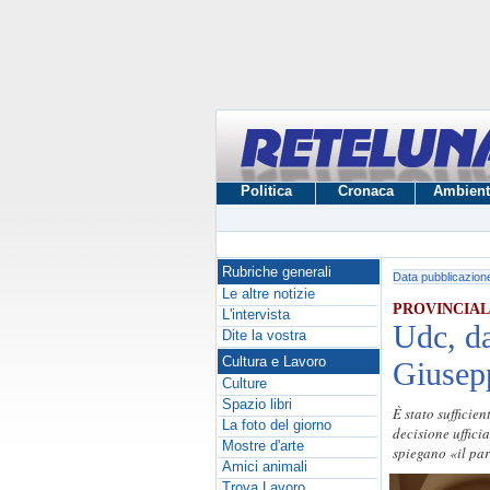
Politica
Cronaca
Ambient
Rubriche generali
Data pubblicazion
Le altre notizie
PROVINCIALI, L
L'intervista
Udc, da
Dite la vostra
Cultura e Lavoro
Giusep
Culture
Spazio libri
È stato sufficie
La foto del giorno
decisione uffici
Mostre d'arte
spiegano «il par
Amici animali
Trova Lavoro